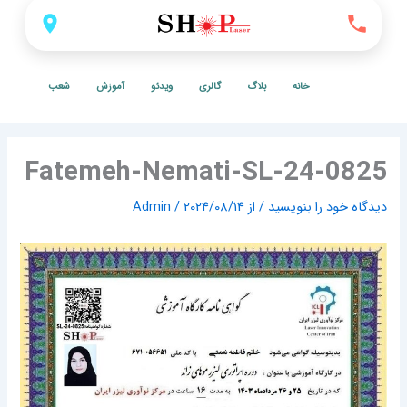
خانه
بلاگ
گالری
ویدئو
آموزش
شعب
Fatemeh-Nemati-SL-24-08
‌ خود را بنویسید
/ از
2024/08/14
/
Admin